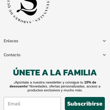
Enlaces
Búsqueda
Contacto
Términos de Servicio
+34 670 691 194
Aviso Legal
ÚNETE A LA FAMILIA
info@saboresdequintanar.com
Política de Privacidad
¡Apúntate a nuestra newsletter y consigue tu
10% de
Política de Devoluciones
descuento
! Novedades, ofertas personalizadas, acceso a
productos exclusivos y mucho más.
Política de Envíos
Email
Accesibilidad
Subscribirse
Contacto