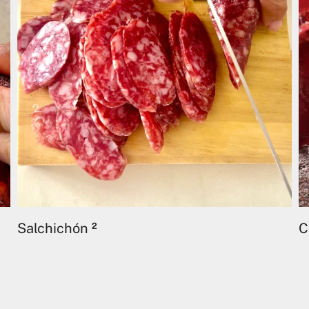
Salchichón
C
2