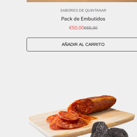
SABORES DE QUINTANAR
Pack de Embutidos
€50,00
€65,00
Precio
Precio
de
regular
venta
AÑADIR AL CARRITO