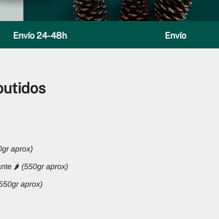
Envío 24-48h
Envío 24-48h
utidos
0gr aprox)
nte 🌶️
(550gr aprox)
550gr aprox)