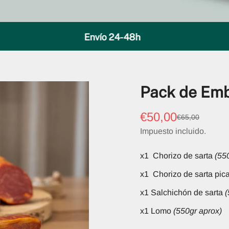
Envío 24-48h
Pack de Emb
€50,00
€65,00
Precio
Precio
de
regular
Impuesto incluido.
venta
x1 Chorizo de sarta
(55
x1 Chorizo de sarta pica
x1 Salchichón de sarta
(
x1 Lomo
(550gr aprox)