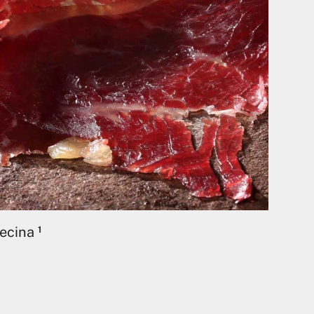
ecina
1